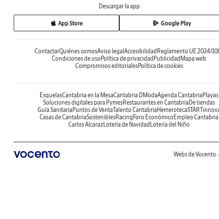
Descargar la app
App Store
Google Play
Contactar
Quiénes somos
Aviso legal
Accesibilidad
Reglamento UE 2024/10
Condiciones de uso
Política de privacidad
Publicidad
Mapa web
Compromisos editoriales
Política de cookies
Esquelas
Cantabria en la Mesa
Cantabria DModa
Agenda Cantabria
Playas
Soluciones digitales para Pymes
Restaurantes en Cantabria
De tiendas
Guía Sanitaria
Puntos de Venta
Talento Cantabria
Hemeroteca
STARTinnov
Casas de Cantabria
Sostenibles
Racing
Foro Económico
Empleo Cantabria
Carlos Alcaraz
Lotería de Navidad
Lotería del Niño
Webs de Vocento