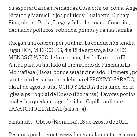
Su esposa: Carmen Fernández Cossío; hijos: Sonia, Ánge
Ricardo y Manuel; hijos políticos: Gualberto, Elena y
Fina; nietos: Paula, Diego y Julia; hermana: Conchita,
hermanos políticos, sobrinos, primos y demás familia,
Ruegan una oración por su alma. La conducción tendrá
lugar HOY, MIÉRCOLES, día 18 de agosto, a las DIEZ
MENOS CUARTO de la mañana, desde Tanatorio El
Alisal, para su traslado al Crematorio de Funeraria La
Montañesa (Raos), donde será incinerado. El funeral, p
su eterno descanso, se celebrará el PRÓXIMO SÁBADO,
día 21 de agosto, a las OCHO Y MEDIA de la tarde, en la
iglesia parroquial de Obeso (Rionansa). Favores por los
cuales les quedarán agradecidos. Capilla ardiente:
TANATORIO EL ALISAL (sala nº 4).
Santander - Obeso (Rionansa), 18 de agosto de 2021.
Pésames por Internet: www.funerarialamontanesa.com