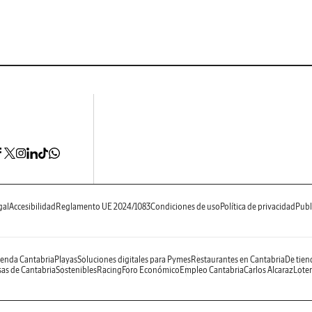
gal
Accesibilidad
Reglamento UE 2024/1083
Condiciones de uso
Política de privacidad
Publ
enda Cantabria
Playas
Soluciones digitales para Pymes
Restaurantes en Cantabria
De tien
as de Cantabria
Sostenibles
Racing
Foro Económico
Empleo Cantabria
Carlos Alcaraz
Loter