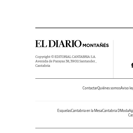
Copyright © EDITORIAL CANTABRIA S.A.
Avenida de Parayas 38, 39011 Santander ,
Cantabria
Contactar
Quiénes somos
Aviso le
Esquelas
Cantabria en la Mesa
Cantabria DModa
Ag
Cas