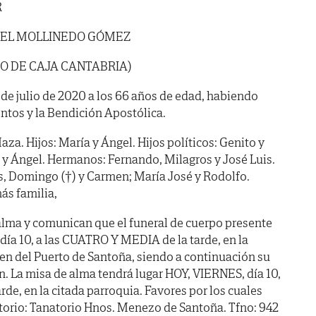
R
EL MOLLINEDO GÓMEZ
O DE CAJA CANTABRIA)
9 de julio de 2020 a los 66 años de edad, habiendo
ntos y la Bendición Apostólica.
za. Hijos: María y Ángel. Hijos políticos: Genito y
o y Ángel. Hermanos: Fernando, Milagros y José Luis.
s, Domingo (†) y Carmen; María José y Rodolfo.
ás familia,
alma y comunican que el funeral de cuerpo presente
día 10, a las CUATRO Y MEDIA de la tarde, en la
gen del Puerto de Santoña, siendo a continuación su
n. La misa de alma tendrá lugar HOY, VIERNES, día 10,
rde, en la citada parroquia. Favores por los cuales
torio: Tanatorio Hnos. Menezo de Santoña. Tfno: 942