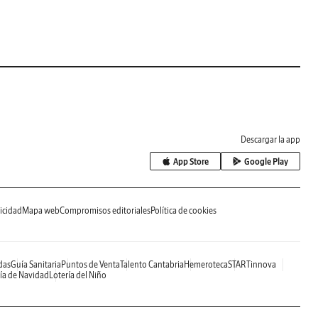
Descargar la app
App Store
Google Play
icidad
Mapa web
Compromisos editoriales
Política de cookies
das
Guía Sanitaria
Puntos de Venta
Talento Cantabria
Hemeroteca
STARTinnova
ía de Navidad
Lotería del Niño