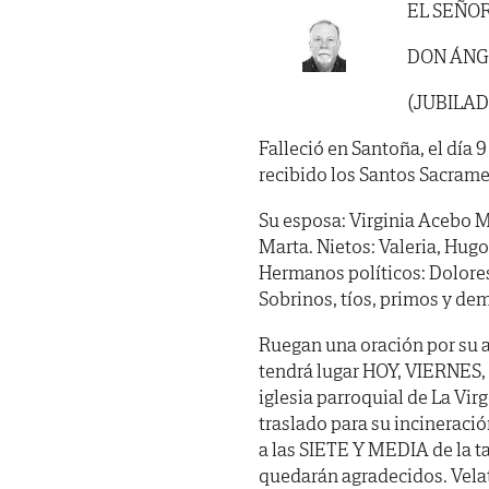
EL SEÑO
DON ÁNG
(JUBILAD
Falleció en Santoña, el día 
recibido los Santos Sacrame
Su esposa: Virginia Acebo Ma
Marta. Nietos: Valeria, Hug
Hermanos políticos: Dolore
Sobrinos, tíos, primos y dem
Ruegan una oración por su 
tendrá lugar HOY, VIERNES, 
iglesia parroquial de La Vir
traslado para su incineració
a las SIETE Y MEDIA de la ta
quedarán agradecidos. Vela