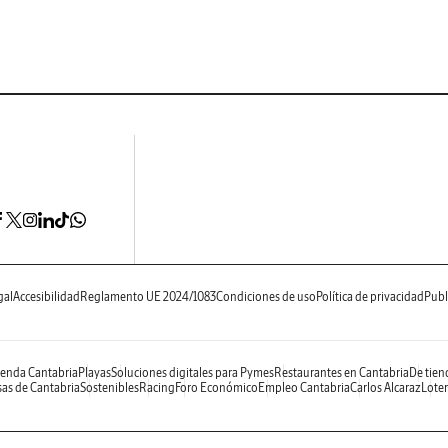
gal
Accesibilidad
Reglamento UE 2024/1083
Condiciones de uso
Política de privacidad
Publ
enda Cantabria
Playas
Soluciones digitales para Pymes
Restaurantes en Cantabria
De tien
as de Cantabria
Sostenibles
Racing
Foro Económico
Empleo Cantabria
Carlos Alcaraz
Loter