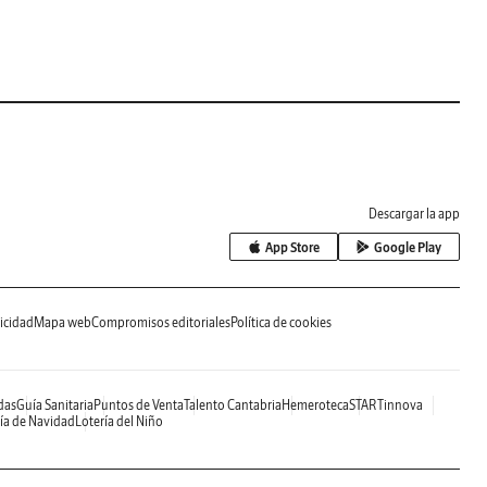
Descargar la app
App Store
Google Play
icidad
Mapa web
Compromisos editoriales
Política de cookies
das
Guía Sanitaria
Puntos de Venta
Talento Cantabria
Hemeroteca
STARTinnova
ía de Navidad
Lotería del Niño