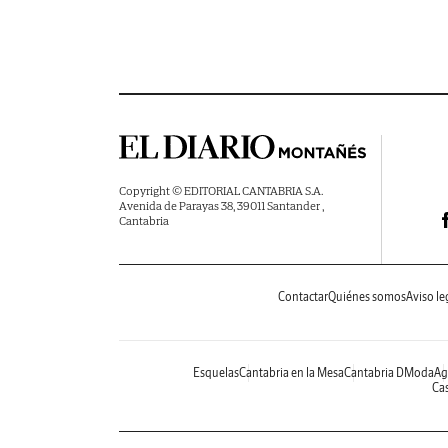
Copyright © EDITORIAL CANTABRIA S.A.
Avenida de Parayas 38, 39011 Santander ,
Cantabria
Contactar
Quiénes somos
Aviso le
Esquelas
Cantabria en la Mesa
Cantabria DModa
Ag
Cas