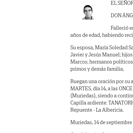
EL SEÑO
DON ÁNG
Falleció e
años de edad, habiendo recibi
Su esposa, María Soledad Sa
Javier y Jesús Manuel; hijos
Marcos; hermanos políticos,
primos y demás familia,
Ruegan una oración por su a
MARTES, día 14, a las ONCE 
(Muriedas), siendo a contin
Capilla ardiente: TANATOR
Repuente - La Albericia.
Muriedas, 14 de septiembre 