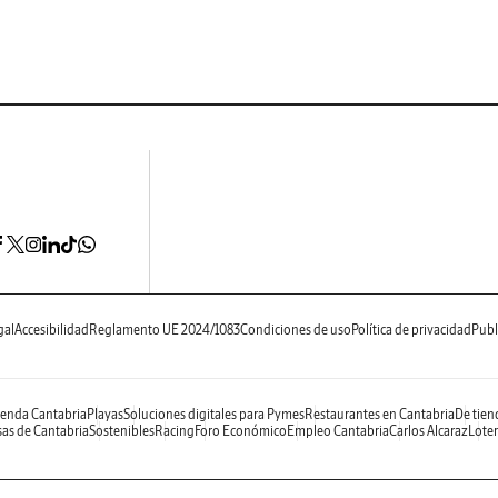
gal
Accesibilidad
Reglamento UE 2024/1083
Condiciones de uso
Política de privacidad
Publ
enda Cantabria
Playas
Soluciones digitales para Pymes
Restaurantes en Cantabria
De tien
as de Cantabria
Sostenibles
Racing
Foro Económico
Empleo Cantabria
Carlos Alcaraz
Loter