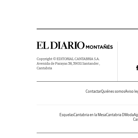
Copyright © EDITORIAL CANTABRIA S.A.
Avenida de Parayas 38, 39011 Santander ,
Cantabria
Contactar
Quiénes somos
Aviso le
Esquelas
Cantabria en la Mesa
Cantabria DModa
Ag
Cas