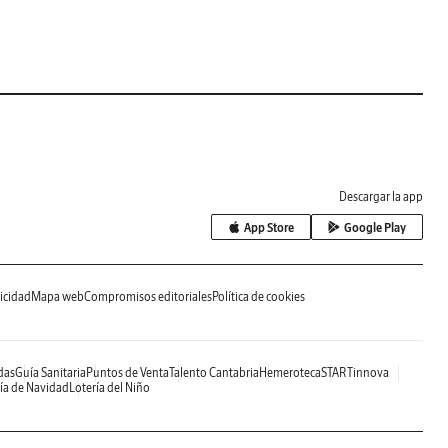
Descargar la app
App Store
Google Play
icidad
Mapa web
Compromisos editoriales
Política de cookies
das
Guía Sanitaria
Puntos de Venta
Talento Cantabria
Hemeroteca
STARTinnova
ía de Navidad
Lotería del Niño