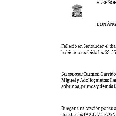
EL SEÑO
DON ÁNG
Falleció en Santander, el dí
habiendo recibido los SS. SS. 
Su esposa: Carmen Garrido 
Miguel y Adolfo; nietos: La
sobrinos, primos y demás f
Ruegan una oración por su 
día 21, a las DOCE MENOS VEI