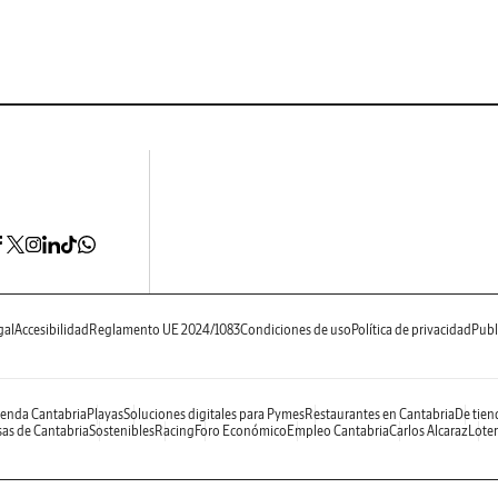
gal
Accesibilidad
Reglamento UE 2024/1083
Condiciones de uso
Política de privacidad
Publ
enda Cantabria
Playas
Soluciones digitales para Pymes
Restaurantes en Cantabria
De tien
as de Cantabria
Sostenibles
Racing
Foro Económico
Empleo Cantabria
Carlos Alcaraz
Loter