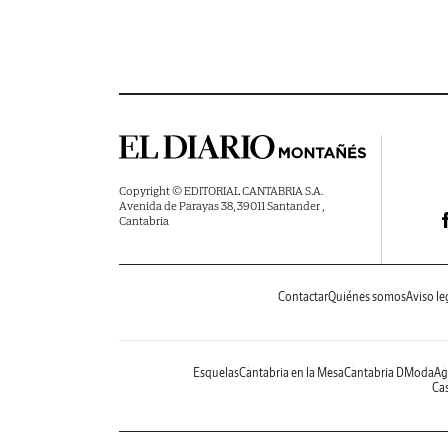
Copyright © EDITORIAL CANTABRIA S.A.
Avenida de Parayas 38, 39011 Santander ,
Cantabria
Contactar
Quiénes somos
Aviso le
Esquelas
Cantabria en la Mesa
Cantabria DModa
Ag
Cas