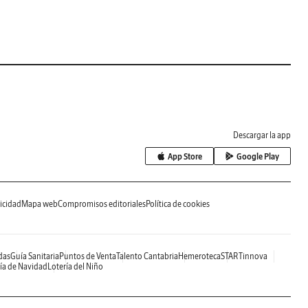
Descargar la app
App Store
Google Play
icidad
Mapa web
Compromisos editoriales
Política de cookies
das
Guía Sanitaria
Puntos de Venta
Talento Cantabria
Hemeroteca
STARTinnova
ía de Navidad
Lotería del Niño