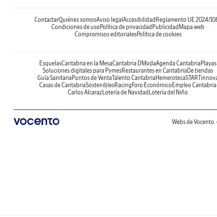
Contactar
Quiénes somos
Aviso legal
Accesibilidad
Reglamento UE 2024/10
Condiciones de uso
Política de privacidad
Publicidad
Mapa web
Compromisos editoriales
Política de cookies
Esquelas
Cantabria en la Mesa
Cantabria DModa
Agenda Cantabria
Playas
Soluciones digitales para Pymes
Restaurantes en Cantabria
De tiendas
Guía Sanitaria
Puntos de Venta
Talento Cantabria
Hemeroteca
STARTinnov
Casas de Cantabria
Sostenibles
Racing
Foro Económico
Empleo Cantabria
Carlos Alcaraz
Lotería de Navidad
Lotería del Niño
Webs de Vocento