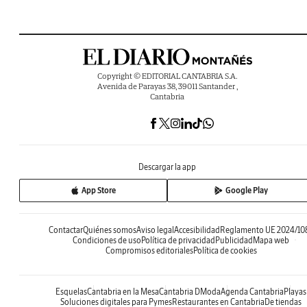
Copyright © EDITORIAL CANTABRIA S.A.
Avenida de Parayas 38, 39011 Santander ,
Cantabria
Descargar la app
App Store
Google Play
Contactar
Quiénes somos
Aviso legal
Accesibilidad
Reglamento UE 2024/10
Condiciones de uso
Política de privacidad
Publicidad
Mapa web
Compromisos editoriales
Política de cookies
Esquelas
Cantabria en la Mesa
Cantabria DModa
Agenda Cantabria
Playas
Soluciones digitales para Pymes
Restaurantes en Cantabria
De tiendas