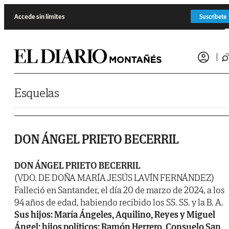
Saltar al contenido
Accede sin límites
Suscríbete
Esquelas
DON ÁNGEL PRIETO BECERRIL
DON ÁNGEL PRIETO BECERRIL
(VDO. DE DOÑA MARÍA JESÚS LAVÍN FERNÁNDEZ)
Falleció en Santander, el día 20 de marzo de 2024, a los
94 años de edad, habiendo recibido los SS. SS. y la B. A.
Sus hijos: María Ángeles, Aquilino, Reyes y Miguel
Ángel; hijos políticos: Ramón Herrero, Consuelo San