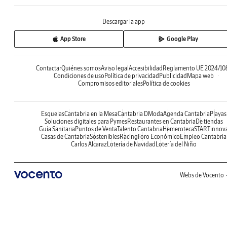
Descargar la app
App Store
Google Play
Contactar
Quiénes somos
Aviso legal
Accesibilidad
Reglamento UE 2024/10
Condiciones de uso
Política de privacidad
Publicidad
Mapa web
Compromisos editoriales
Política de cookies
Esquelas
Cantabria en la Mesa
Cantabria DModa
Agenda Cantabria
Playas
Soluciones digitales para Pymes
Restaurantes en Cantabria
De tiendas
Guía Sanitaria
Puntos de Venta
Talento Cantabria
Hemeroteca
STARTinnov
Casas de Cantabria
Sostenibles
Racing
Foro Económico
Empleo Cantabria
Carlos Alcaraz
Lotería de Navidad
Lotería del Niño
Webs de Vocento