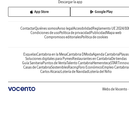
Descargar la app
App Store
Google Play
Contactar
Quiénes somos
Aviso legal
Accesibilidad
Reglamento UE 2024/10
Condiciones de uso
Política de privacidad
Publicidad
Mapa web
Compromisos editoriales
Política de cookies
Esquelas
Cantabria en la Mesa
Cantabria DModa
Agenda Cantabria
Playas
Soluciones digitales para Pymes
Restaurantes en Cantabria
De tiendas
Guía Sanitaria
Puntos de Venta
Talento Cantabria
Hemeroteca
STARTinnov
Casas de Cantabria
Sostenibles
Racing
Foro Económico
Empleo Cantabria
Carlos Alcaraz
Lotería de Navidad
Lotería del Niño
Webs de Vocento