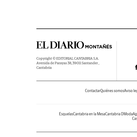
Copyright © EDITORIAL CANTABRIA S.A.
Avenida de Parayas 38, 39011 Santander ,
Cantabria
Contactar
Quiénes somos
Aviso le
Esquelas
Cantabria en la Mesa
Cantabria DModa
Ag
Cas