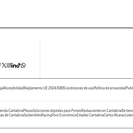
gal
Accesibilidad
Reglamento UE 2024/1083
Condiciones de uso
Política de privacidad
Publ
enda Cantabria
Playas
Soluciones digitales para Pymes
Restaurantes en Cantabria
De tien
as de Cantabria
Sostenibles
Racing
Foro Económico
Empleo Cantabria
Carlos Alcaraz
Loter