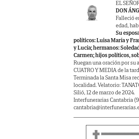
EL SEÑO
DON ÁNG
Falleció e
edad, habi
Su esposa
políticos: Luisa María y Fra
y Lucía; hermanos: Soledad, 
Carmen; hijos políticos, so
Ruegan una oración por su a
CUATRO Y MEDIA de la tarde,
Terminada la Santa Misa rec
localidad. Velatorio: TANA
Silió, 12 de marzo de 2024.
Interfunerarias Cantabria (9
cantabria@interfunerarias.