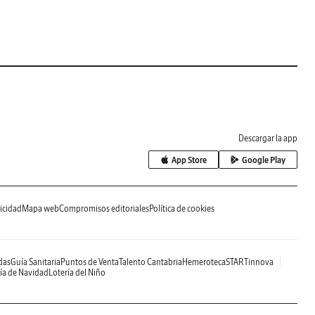
Descargar la app
App Store
Google Play
icidad
Mapa web
Compromisos editoriales
Política de cookies
das
Guía Sanitaria
Puntos de Venta
Talento Cantabria
Hemeroteca
STARTinnova
ía de Navidad
Lotería del Niño