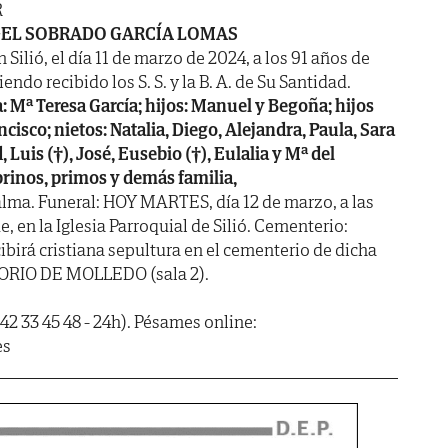
R
EL SOBRADO GARCÍA LOMAS
n Silió, el día 11 de marzo de 2024, a los 91 años de
endo recibido los S. S. y la B. A. de Su Santidad.
: Mª Teresa García; hijos: Manuel y Begoña; hijos
ncisco; nietos: Natalia, Diego, Alejandra, Paula, Sara
Luis (†), José, Eusebio (†), Eulalia y Mª del
brinos, primos y demás familia,
lma. Funeral: HOY MARTES, día 12 de marzo, a las
 en la Iglesia Parroquial de Silió. Cementerio:
ibirá cristiana sepultura en el cementerio de dicha
TORIO DE MOLLEDO (sala 2).
42 33 45 48 - 24h). Pésames online:
es