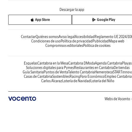
Descargar la app
App Store
Google Play
Contactar
Quiénes somos
Aviso legal
Accesibilidad
Reglamento UE 2024/10
Condiciones de uso
Política de privacidad
Publicidad
Mapa web
Compromisos editoriales
Política de cookies
Esquelas
Cantabria en la Mesa
Cantabria DModa
Agenda Cantabria
Playas
Soluciones digitales para Pymes
Restaurantes en Cantabria
De tiendas
Guía Sanitaria
Puntos de Venta
Talento Cantabria
Hemeroteca
STARTinnov
Casas de Cantabria
Sostenibles
Racing
Foro Económico
Empleo Cantabria
Carlos Alcaraz
Lotería de Navidad
Lotería del Niño
Webs de Vocento