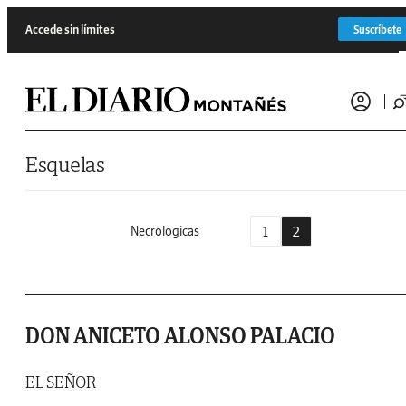
Saltar al contenido
Accede sin límites
Suscríbete
Esquelas
1
2
Necrologicas
DON ANICETO ALONSO PALACIO
EL SEÑOR