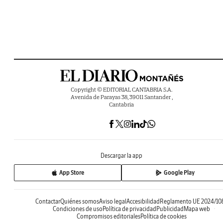
Copyright © EDITORIAL CANTABRIA S.A.
Avenida de Parayas 38, 39011 Santander ,
Cantabria
Descargar la app
App Store
Google Play
Contactar
Quiénes somos
Aviso legal
Accesibilidad
Reglamento UE 2024/10
Condiciones de uso
Política de privacidad
Publicidad
Mapa web
Compromisos editoriales
Política de cookies