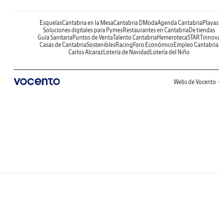
Esquelas
Cantabria en la Mesa
Cantabria DModa
Agenda Cantabria
Playas
Soluciones digitales para Pymes
Restaurantes en Cantabria
De tiendas
Guía Sanitaria
Puntos de Venta
Talento Cantabria
Hemeroteca
STARTinnov
Casas de Cantabria
Sostenibles
Racing
Foro Económico
Empleo Cantabria
Carlos Alcaraz
Lotería de Navidad
Lotería del Niño
Webs de Vocento