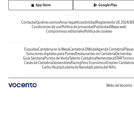
App Store
Google Play
Contactar
Quiénes somos
Aviso legal
Accesibilidad
Reglamento UE 2024/10
Condiciones de uso
Política de privacidad
Publicidad
Mapa web
Compromisos editoriales
Política de cookies
Esquelas
Cantabria en la Mesa
Cantabria DModa
Agenda Cantabria
Playas
Soluciones digitales para Pymes
Restaurantes en Cantabria
De tiendas
Guía Sanitaria
Puntos de Venta
Talento Cantabria
Hemeroteca
STARTinnov
Casas de Cantabria
Sostenibles
Racing
Foro Económico
Empleo Cantabria
Carlos Alcaraz
Lotería de Navidad
Lotería del Niño
Webs de Vocento