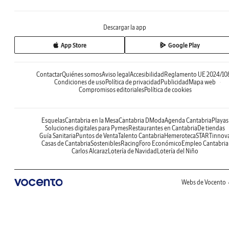
Descargar la app
App Store
Google Play
Contactar
Quiénes somos
Aviso legal
Accesibilidad
Reglamento UE 2024/10
Condiciones de uso
Política de privacidad
Publicidad
Mapa web
Compromisos editoriales
Política de cookies
Esquelas
Cantabria en la Mesa
Cantabria DModa
Agenda Cantabria
Playas
Soluciones digitales para Pymes
Restaurantes en Cantabria
De tiendas
Guía Sanitaria
Puntos de Venta
Talento Cantabria
Hemeroteca
STARTinnov
Casas de Cantabria
Sostenibles
Racing
Foro Económico
Empleo Cantabria
Carlos Alcaraz
Lotería de Navidad
Lotería del Niño
Webs de Vocento