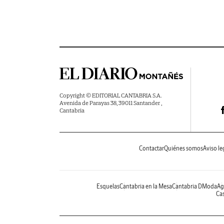
Copyright © EDITORIAL CANTABRIA S.A.
Avenida de Parayas 38, 39011 Santander ,
Cantabria
Contactar
Quiénes somos
Aviso le
Esquelas
Cantabria en la Mesa
Cantabria DModa
Ag
Cas