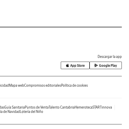
Descargar la app
App Store
Google Play
icidad
Mapa web
Compromisos editoriales
Política de cookies
das
Guía Sanitaria
Puntos de Venta
Talento Cantabria
Hemeroteca
STARTinnova
ía de Navidad
Lotería del Niño