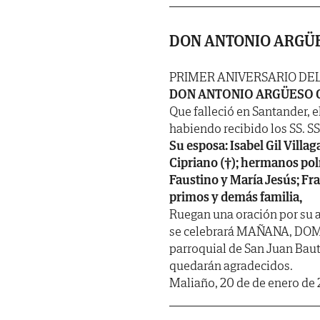
DON ANTONIO ARGÜ
PRIMER ANIVERSARIO DE
DON ANTONIO ARGÜESO 
Que falleció en Santander, e
habiendo recibido los SS. SS. 
Su esposa: Isabel Gil Villa
Cipriano (†); hermanos polít
Faustino y María Jesús; Fra
primos y demás familia,
Ruegan una oración por su a
se celebrará MAÑANA, DOMIN
parroquial de San Juan Bauti
quedarán agradecidos.
Maliaño, 20 de de enero de 