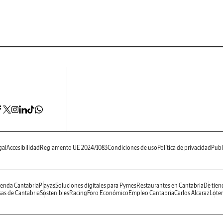
gal
Accesibilidad
Reglamento UE 2024/1083
Condiciones de uso
Política de privacidad
Publ
enda Cantabria
Playas
Soluciones digitales para Pymes
Restaurantes en Cantabria
De tien
as de Cantabria
Sostenibles
Racing
Foro Económico
Empleo Cantabria
Carlos Alcaraz
Loter