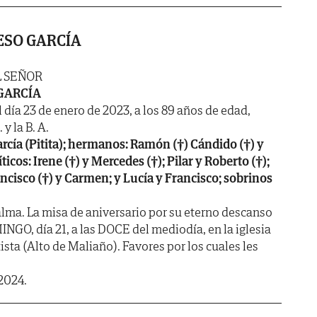
ESO GARCÍA
L SEÑOR
GARCÍA
l día 23 de enero de 2023, a los 89 años de edad,
y la B. A.
garcía (Pitita); hermanos: Ramón (†) Cándido (†) y
icos: Irene (†) y Mercedes (†); Pilar y Roberto (†);
ncisco (†) y Carmen; y Lucía y Francisco; sobrinos
lma. La misa de aniversario por su eterno descanso
GO, día 21, a las DOCE del mediodía, en la iglesia
sta (Alto de Maliaño). Favores por los cuales les
2024.