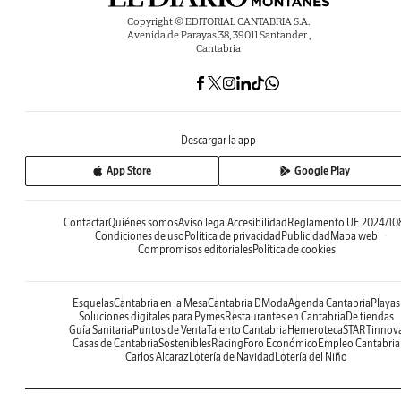
Copyright © EDITORIAL CANTABRIA S.A.
Avenida de Parayas 38, 39011 Santander ,
Cantabria
Descargar la app
App Store
Google Play
Contactar
Quiénes somos
Aviso legal
Accesibilidad
Reglamento UE 2024/10
Condiciones de uso
Política de privacidad
Publicidad
Mapa web
Compromisos editoriales
Política de cookies
Esquelas
Cantabria en la Mesa
Cantabria DModa
Agenda Cantabria
Playas
Soluciones digitales para Pymes
Restaurantes en Cantabria
De tiendas
Guía Sanitaria
Puntos de Venta
Talento Cantabria
Hemeroteca
STARTinnov
Casas de Cantabria
Sostenibles
Racing
Foro Económico
Empleo Cantabria
Carlos Alcaraz
Lotería de Navidad
Lotería del Niño