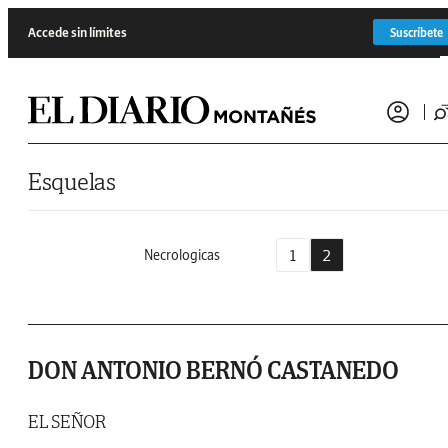
Saltar al contenido
Accede sin límites
Suscríbete
Esquelas
1
2
Necrologicas
DON ANTONIO BERNÓ CASTANEDO
EL SEÑOR