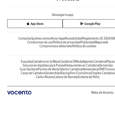
Descargar la app
App Store
Google Play
Contactar
Quiénes somos
Aviso legal
Accesibilidad
Reglamento UE 2024/10
Condiciones de uso
Política de privacidad
Publicidad
Mapa web
Compromisos editoriales
Política de cookies
Esquelas
Cantabria en la Mesa
Cantabria DModa
Agenda Cantabria
Playas
Soluciones digitales para Pymes
Restaurantes en Cantabria
De tiendas
Guía Sanitaria
Puntos de Venta
Talento Cantabria
Hemeroteca
STARTinnov
Casas de Cantabria
Sostenibles
Racing
Foro Económico
Empleo Cantabria
Carlos Alcaraz
Lotería de Navidad
Lotería del Niño
Webs de Vocento