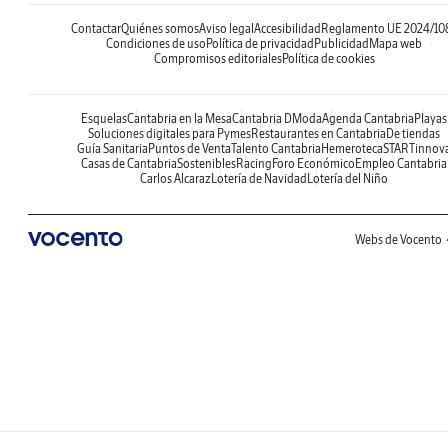
Contactar
Quiénes somos
Aviso legal
Accesibilidad
Reglamento UE 2024/10
Condiciones de uso
Política de privacidad
Publicidad
Mapa web
Compromisos editoriales
Política de cookies
Esquelas
Cantabria en la Mesa
Cantabria DModa
Agenda Cantabria
Playas
Soluciones digitales para Pymes
Restaurantes en Cantabria
De tiendas
Guía Sanitaria
Puntos de Venta
Talento Cantabria
Hemeroteca
STARTinnov
Casas de Cantabria
Sostenibles
Racing
Foro Económico
Empleo Cantabria
Carlos Alcaraz
Lotería de Navidad
Lotería del Niño
Webs de Vocento