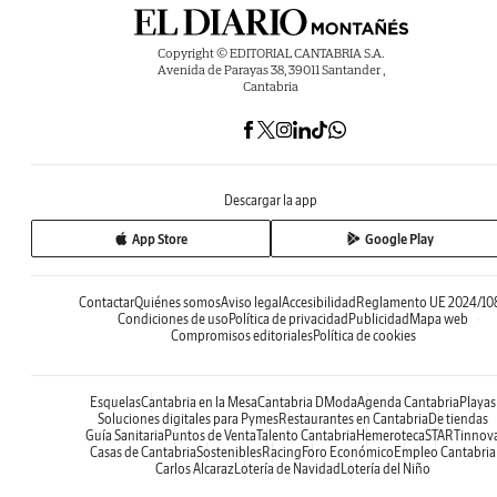
Copyright © EDITORIAL CANTABRIA S.A.
Avenida de Parayas 38, 39011 Santander ,
Cantabria
Descargar la app
App Store
Google Play
Contactar
Quiénes somos
Aviso legal
Accesibilidad
Reglamento UE 2024/10
Condiciones de uso
Política de privacidad
Publicidad
Mapa web
Compromisos editoriales
Política de cookies
Esquelas
Cantabria en la Mesa
Cantabria DModa
Agenda Cantabria
Playas
Soluciones digitales para Pymes
Restaurantes en Cantabria
De tiendas
Guía Sanitaria
Puntos de Venta
Talento Cantabria
Hemeroteca
STARTinnov
Casas de Cantabria
Sostenibles
Racing
Foro Económico
Empleo Cantabria
Carlos Alcaraz
Lotería de Navidad
Lotería del Niño