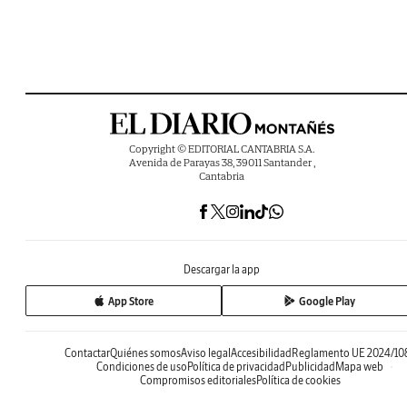
Copyright © EDITORIAL CANTABRIA S.A.
Avenida de Parayas 38, 39011 Santander ,
Cantabria
Descargar la app
App Store
Google Play
Contactar
Quiénes somos
Aviso legal
Accesibilidad
Reglamento UE 2024/10
Condiciones de uso
Política de privacidad
Publicidad
Mapa web
Compromisos editoriales
Política de cookies