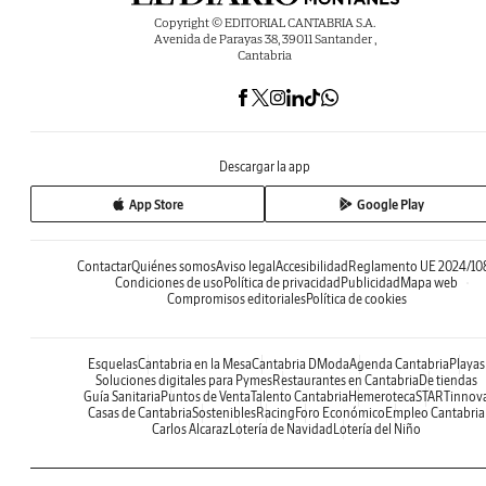
Copyright © EDITORIAL CANTABRIA S.A.
Avenida de Parayas 38, 39011 Santander ,
Cantabria
Descargar la app
App Store
Google Play
Contactar
Quiénes somos
Aviso legal
Accesibilidad
Reglamento UE 2024/10
Condiciones de uso
Política de privacidad
Publicidad
Mapa web
Compromisos editoriales
Política de cookies
Esquelas
Cantabria en la Mesa
Cantabria DModa
Agenda Cantabria
Playas
Soluciones digitales para Pymes
Restaurantes en Cantabria
De tiendas
Guía Sanitaria
Puntos de Venta
Talento Cantabria
Hemeroteca
STARTinnov
Casas de Cantabria
Sostenibles
Racing
Foro Económico
Empleo Cantabria
Carlos Alcaraz
Lotería de Navidad
Lotería del Niño