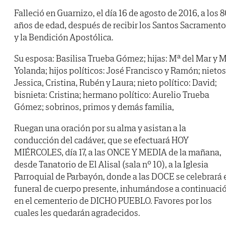
Falleció en Guarnizo, el día 16 de agosto de 2016, a los 
años de edad, después de recibir los Santos Sacrament
y la Bendición Apostólica.
Su esposa: Basilisa Trueba Gómez; hijas: Mª del Mar y 
Yolanda; hijos políticos: José Francisco y Ramón; nietos
Jessica, Cristina, Rubén y Laura; nieto político: David;
bisnieta: Cristina; hermano político: Aurelio Trueba
Gómez; sobrinos, primos y demás familia,
Ruegan una oración por su alma y asistan a la
conducción del cadáver, que se efectuará HOY
MIÉRCOLES, día 17, a las ONCE Y MEDIA de la mañana,
desde Tanatorio de El Alisal (sala nº 10), a la Iglesia
Parroquial de Parbayón, donde a las DOCE se celebrará 
funeral de cuerpo presente, inhumándose a continuaci
en el cementerio de DICHO PUEBLO. Favores por los
cuales les quedarán agradecidos.