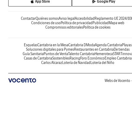
App Store
Google Play
Contactar
Quiénes somos
Aviso legal
Accesibilidad
Reglamento UE 2024/10
Condiciones de uso
Política de privacidad
Publicidad
Mapa web
Compromisos editoriales
Política de cookies
Esquelas
Cantabria en la Mesa
Cantabria DModa
Agenda Cantabria
Playas
Soluciones digitales para Pymes
Restaurantes en Cantabria
De tiendas
Guía Sanitaria
Puntos de Venta
Talento Cantabria
Hemeroteca
STARTinnov
Casas de Cantabria
Sostenibles
Racing
Foro Económico
Empleo Cantabria
Carlos Alcaraz
Lotería de Navidad
Lotería del Niño
Webs de Vocento