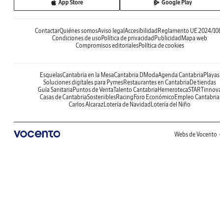
App Store
Google Play
Contactar
Quiénes somos
Aviso legal
Accesibilidad
Reglamento UE 2024/10
Condiciones de uso
Política de privacidad
Publicidad
Mapa web
Compromisos editoriales
Política de cookies
Esquelas
Cantabria en la Mesa
Cantabria DModa
Agenda Cantabria
Playas
Soluciones digitales para Pymes
Restaurantes en Cantabria
De tiendas
Guía Sanitaria
Puntos de Venta
Talento Cantabria
Hemeroteca
STARTinnov
Casas de Cantabria
Sostenibles
Racing
Foro Económico
Empleo Cantabria
Carlos Alcaraz
Lotería de Navidad
Lotería del Niño
Webs de Vocento