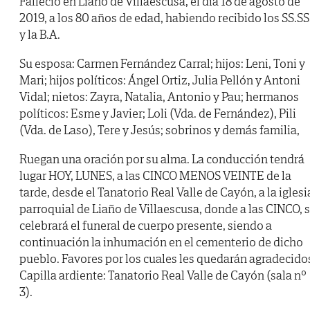
Falleció en Liaño de Villaescusa, el día 18 de agosto de
2019, a los 80 años de edad, habiendo recibido los SS.SS
y la B.A.
Su esposa: Carmen Fernández Carral; hijos: Leni, Toni y
Mari; hijos políticos: Ángel Ortiz, Julia Pellón y Antoni
Vidal; nietos: Zayra, Natalia, Antonio y Pau; hermanos
políticos: Esme y Javier; Loli (Vda. de Fernández), Pili
(Vda. de Laso), Tere y Jesús; sobrinos y demás familia,
Ruegan una oración por su alma. La conducción tendrá
lugar HOY, LUNES, a las CINCO MENOS VEINTE de la
tarde, desde el Tanatorio Real Valle de Cayón, a la iglesi
parroquial de Liaño de Villaescusa, donde a las CINCO, 
celebrará el funeral de cuerpo presente, siendo a
continuación la inhumación en el cementerio de dicho
pueblo. Favores por los cuales les quedarán agradecido
Capilla ardiente: Tanatorio Real Valle de Cayón (sala nº
3).