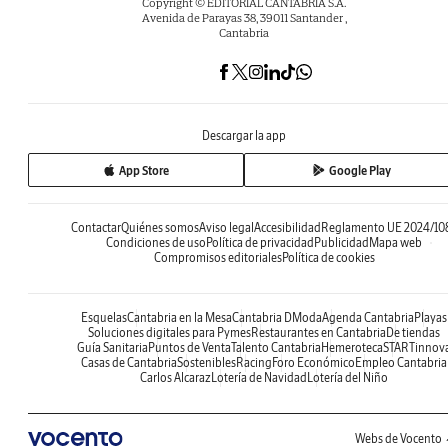
Copyright © EDITORIAL CANTABRIA S.A.
Avenida de Parayas 38, 39011 Santander ,
Cantabria
Descargar la app
App Store
Google Play
Contactar
Quiénes somos
Aviso legal
Accesibilidad
Reglamento UE 2024/10
Condiciones de uso
Política de privacidad
Publicidad
Mapa web
Compromisos editoriales
Política de cookies
Esquelas
Cantabria en la Mesa
Cantabria DModa
Agenda Cantabria
Playas
Soluciones digitales para Pymes
Restaurantes en Cantabria
De tiendas
Guía Sanitaria
Puntos de Venta
Talento Cantabria
Hemeroteca
STARTinnov
Casas de Cantabria
Sostenibles
Racing
Foro Económico
Empleo Cantabria
Carlos Alcaraz
Lotería de Navidad
Lotería del Niño
Webs de Vocento