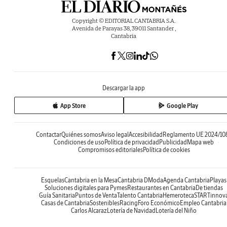
Copyright © EDITORIAL CANTABRIA S.A.
Avenida de Parayas 38, 39011 Santander ,
Cantabria
Descargar la app
App Store
Google Play
Contactar
Quiénes somos
Aviso legal
Accesibilidad
Reglamento UE 2024/10
Condiciones de uso
Política de privacidad
Publicidad
Mapa web
Compromisos editoriales
Política de cookies
Esquelas
Cantabria en la Mesa
Cantabria DModa
Agenda Cantabria
Playas
Soluciones digitales para Pymes
Restaurantes en Cantabria
De tiendas
Guía Sanitaria
Puntos de Venta
Talento Cantabria
Hemeroteca
STARTinnov
Casas de Cantabria
Sostenibles
Racing
Foro Económico
Empleo Cantabria
Carlos Alcaraz
Lotería de Navidad
Lotería del Niño