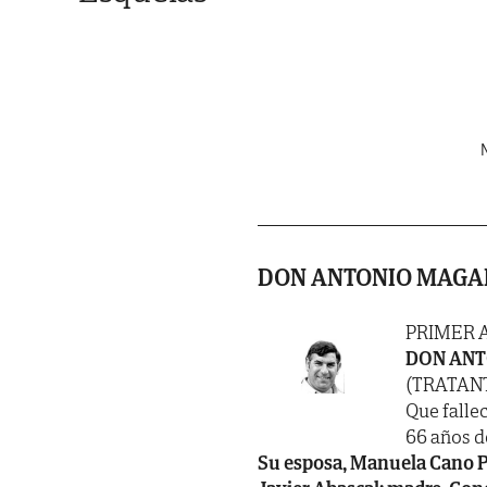
N
DON ANTONIO MAGA
PRIMER 
DON ANT
(TRATAN
Que fallec
66 años d
Su esposa, Manuela Cano Pel