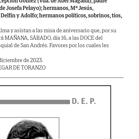
cepción Gómez (Vda. de Abel Magaldi); padre
 de Josefa Pelayo); hermanos, Mª Jesús,
elfín y Adolfo; hermanos políticos, sobrinos, tíos,
ma y asistan a las misa de aniversario que, por su
ará MAÑANA, SÁBADO, día 16, a las DOCE del
oquial de San Andrés. Favores por los cuales les
diciembre de 2023.
LEGAR DE TORANZO