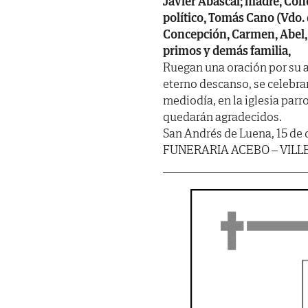
Javier Abascal; madre, Con
político, Tomás Cano (Vdo.
Concepción, Carmen, Abel, D
primos y demás familia,
Ruegan una oración por su al
eterno descanso, se celebr
mediodía, en la iglesia parr
quedarán agradecidos.
San Andrés de Luena, 15 de 
FUNERARIA ACEBO – VIL