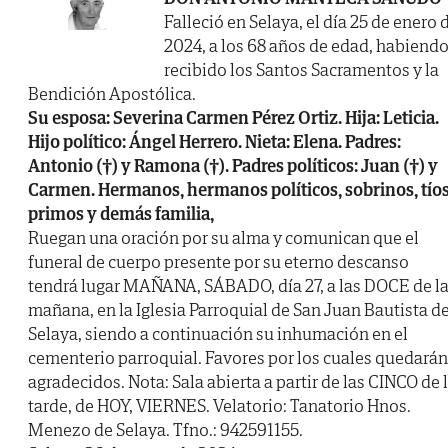
Falleció en Selaya, el día 25 de enero 
2024, a los 68 años de edad, habiend
recibido los Santos Sacramentos y la
Bendición Apostólica.
Su esposa: Severina Carmen Pérez Ortiz. Hija: Leticia.
Hijo político: Ángel Herrero. Nieta: Elena. Padres:
Antonio (†) y Ramona (†). Padres políticos: Juan (†) y
Carmen. Hermanos, hermanos políticos, sobrinos, tíos
primos y demás familia,
Ruegan una oración por su alma y comunican que el
funeral de cuerpo presente por su eterno descanso
tendrá lugar MAÑANA, SÁBADO, día 27, a las DOCE de l
mañana, en la Iglesia Parroquial de San Juan Bautista d
Selaya, siendo a continuación su inhumación en el
cementerio parroquial. Favores por los cuales quedarán
agradecidos. Nota: Sala abierta a partir de las CINCO de 
tarde, de HOY, VIERNES. Velatorio: Tanatorio Hnos.
Menezo de Selaya. Tfno.: 942591155.