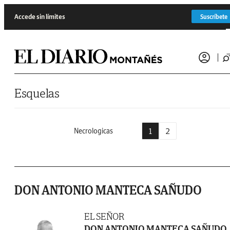
Saltar al contenido
Accede sin límites
Suscríbete
Esquelas
1
2
Necrologicas
DON ANTONIO MANTECA SAÑUDO
EL SEÑOR
DON ANTONIO MANTECA SAÑUDO