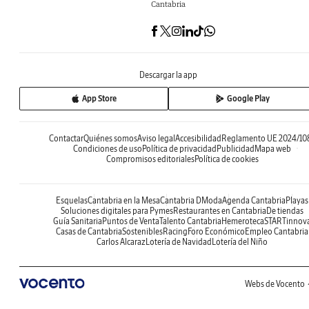
Cantabria
Descargar la app
App Store
Google Play
Contactar
Quiénes somos
Aviso legal
Accesibilidad
Reglamento UE 2024/10
Condiciones de uso
Política de privacidad
Publicidad
Mapa web
Compromisos editoriales
Política de cookies
Esquelas
Cantabria en la Mesa
Cantabria DModa
Agenda Cantabria
Playas
Soluciones digitales para Pymes
Restaurantes en Cantabria
De tiendas
Guía Sanitaria
Puntos de Venta
Talento Cantabria
Hemeroteca
STARTinnov
Casas de Cantabria
Sostenibles
Racing
Foro Económico
Empleo Cantabria
Carlos Alcaraz
Lotería de Navidad
Lotería del Niño
Webs de Vocento