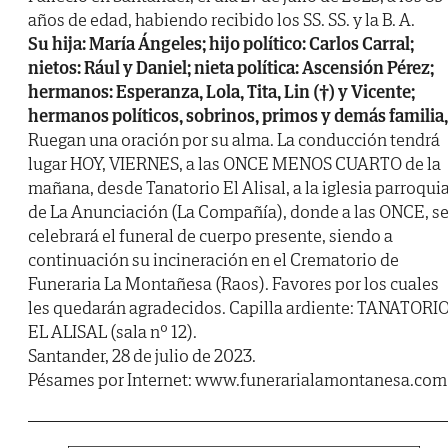
años de edad, habiendo recibido los SS. SS. y la B. A.
Su hija: María Ángeles; hijo político: Carlos Carral;
nietos: Rául y Daniel; nieta política: Ascensión Pérez;
hermanos: Esperanza, Lola, Tita, Lin (†) y Vicente;
hermanos políticos, sobrinos, primos y demás familia,
Ruegan una oración por su alma. La conducción tendrá
lugar HOY, VIERNES, a las ONCE MENOS CUARTO de la
mañana, desde Tanatorio El Alisal, a la iglesia parroquia
de La Anunciación (La Compañía), donde a las ONCE, s
celebrará el funeral de cuerpo presente, siendo a
continuación su incineración en el Crematorio de
Funeraria La Montañesa (Raos). Favores por los cuales
les quedarán agradecidos. Capilla ardiente: TANATORI
EL ALISAL (sala nº 12).
Santander, 28 de julio de 2023.
Pésames por Internet: www.funerarialamontanesa.com