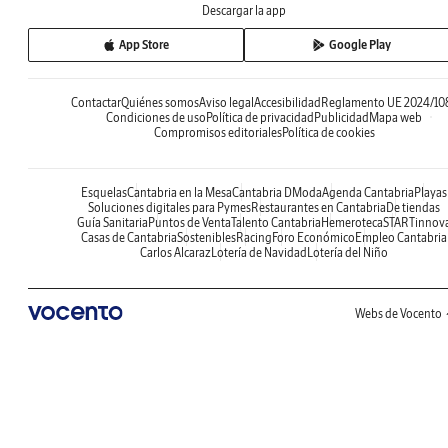
Descargar la app
App Store
Google Play
Contactar
Quiénes somos
Aviso legal
Accesibilidad
Reglamento UE 2024/10
Condiciones de uso
Política de privacidad
Publicidad
Mapa web
Compromisos editoriales
Política de cookies
Esquelas
Cantabria en la Mesa
Cantabria DModa
Agenda Cantabria
Playas
Soluciones digitales para Pymes
Restaurantes en Cantabria
De tiendas
Guía Sanitaria
Puntos de Venta
Talento Cantabria
Hemeroteca
STARTinnov
Casas de Cantabria
Sostenibles
Racing
Foro Económico
Empleo Cantabria
Carlos Alcaraz
Lotería de Navidad
Lotería del Niño
Webs de Vocento