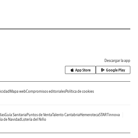
Descargar la app
App Store
Google Play
icidad
Mapa web
Compromisos editoriales
Política de cookies
das
Guía Sanitaria
Puntos de Venta
Talento Cantabria
Hemeroteca
STARTinnova
ía de Navidad
Lotería del Niño