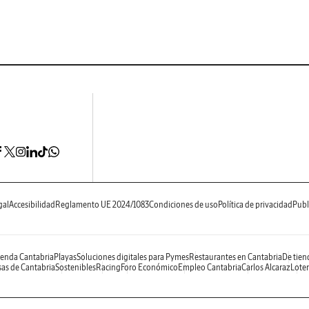
gal
Accesibilidad
Reglamento UE 2024/1083
Condiciones de uso
Política de privacidad
Publ
enda Cantabria
Playas
Soluciones digitales para Pymes
Restaurantes en Cantabria
De tien
as de Cantabria
Sostenibles
Racing
Foro Económico
Empleo Cantabria
Carlos Alcaraz
Loter