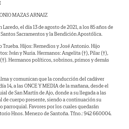
R
ONIO MAZAS ARNAIZ
n Laredo, el día 13 de agosto de 2021, a los 85 años de
 Santos Sacramentos y la Bendición Apostólica.
Trueba. Hijos: Remedios y José Antonio. Hijo
tos: Iván y Nuria. Hermanos: Angelita (†), Pilar (†),
e (†). Hermanos políticos, sobrinos, primos y demás
alma y comunican que la conducción del cadáver
día 14, a las ONCE Y MEDIA de la mañana, desde el
uial de San Martín de Ajo, donde a su llegada a las
al de cuerpo presente, siendo a continuación su
 parroquial. Favores por los cuales quedarán
atorio Hnos. Menezo de Santoña. Tfno.: 942 660004.