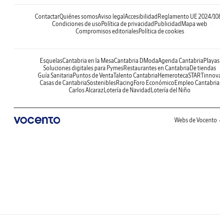
Contactar
Quiénes somos
Aviso legal
Accesibilidad
Reglamento UE 2024/10
Condiciones de uso
Política de privacidad
Publicidad
Mapa web
Compromisos editoriales
Política de cookies
Esquelas
Cantabria en la Mesa
Cantabria DModa
Agenda Cantabria
Playas
Soluciones digitales para Pymes
Restaurantes en Cantabria
De tiendas
Guía Sanitaria
Puntos de Venta
Talento Cantabria
Hemeroteca
STARTinnov
Casas de Cantabria
Sostenibles
Racing
Foro Económico
Empleo Cantabria
Carlos Alcaraz
Lotería de Navidad
Lotería del Niño
Webs de Vocento