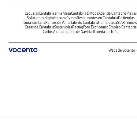
Esquelas
Cantabria en la Mesa
Cantabria DModa
Agenda Cantabria
Playas
Soluciones digitales para Pymes
Restaurantes en Cantabria
De tiendas
Guía Sanitaria
Puntos de Venta
Talento Cantabria
Hemeroteca
STARTinnov
Casas de Cantabria
Sostenibles
Racing
Foro Económico
Empleo Cantabria
Carlos Alcaraz
Lotería de Navidad
Lotería del Niño
Webs de Vocento