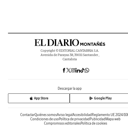
Copyright © EDITORIAL CANTABRIA S.A.
Avenida de Parayas 38, 39011 Santander ,
Cantabria
Descargar la app
App Store
Google Play
Contactar
Quiénes somos
Aviso legal
Accesibilidad
Reglamento UE 2024/10
Condiciones de uso
Política de privacidad
Publicidad
Mapa web
Compromisos editoriales
Política de cookies