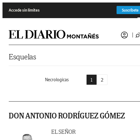
Saltar al contenido
Accede sin límites
Suscríbete
Esquelas
1
2
Necrologicas
DON ANTONIO RODRÍGUEZ GÓMEZ
EL SEÑOR