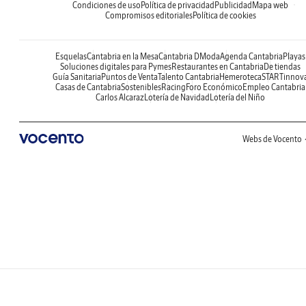
Condiciones de uso
Política de privacidad
Publicidad
Mapa web
Compromisos editoriales
Política de cookies
Esquelas
Cantabria en la Mesa
Cantabria DModa
Agenda Cantabria
Playas
Soluciones digitales para Pymes
Restaurantes en Cantabria
De tiendas
Guía Sanitaria
Puntos de Venta
Talento Cantabria
Hemeroteca
STARTinnov
Casas de Cantabria
Sostenibles
Racing
Foro Económico
Empleo Cantabria
Carlos Alcaraz
Lotería de Navidad
Lotería del Niño
Webs de Vocento