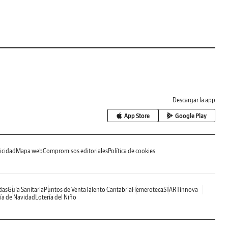
Descargar la app
App Store
Google Play
icidad
Mapa web
Compromisos editoriales
Política de cookies
das
Guía Sanitaria
Puntos de Venta
Talento Cantabria
Hemeroteca
STARTinnova
ía de Navidad
Lotería del Niño