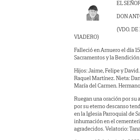
EL SEÑO
DON ANT
(VDO. D
VIADERO)
Falleció en Arnuero el día 1
Sacramentos y la Bendición
Hijos: Jaime, Felipe y David.
Raquel Martínez. Nieta: Dani
María del Carmen. Hermanos 
Ruegan una oración por su 
por su eterno descanso tendr
en la Iglesia Parroquial de 
inhumación en el cementerio
agradecidos. Velatorio: Ta