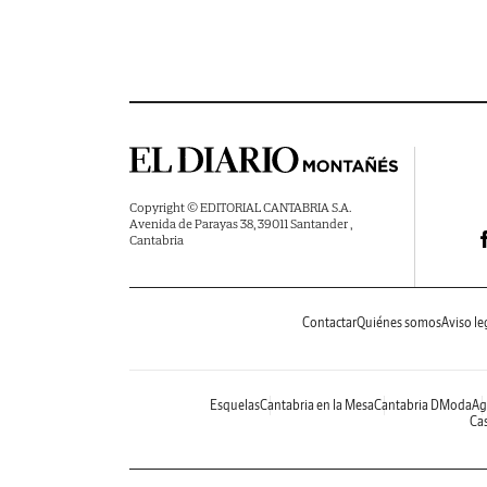
Copyright © EDITORIAL CANTABRIA S.A.
Avenida de Parayas 38, 39011 Santander ,
Cantabria
Contactar
Quiénes somos
Aviso le
Esquelas
Cantabria en la Mesa
Cantabria DModa
Ag
Cas