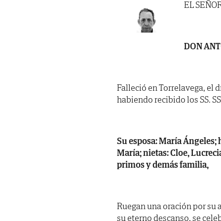
EL SEÑO
DON ANT
Falleció en Torrelavega, el 
habiendo recibido los SS. SS.
Su esposa: María Ángeles; hi
María; nietas: Cloe, Lucrec
primos y demás familia,
Ruegan una oración por su a
su eterno descanso, se cele