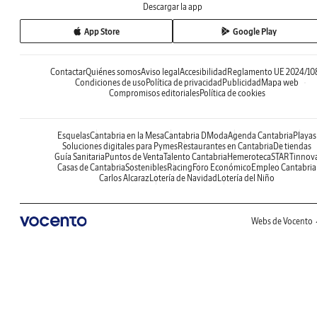
Descargar la app
App Store
Google Play
Contactar
Quiénes somos
Aviso legal
Accesibilidad
Reglamento UE 2024/10
Condiciones de uso
Política de privacidad
Publicidad
Mapa web
Compromisos editoriales
Política de cookies
Esquelas
Cantabria en la Mesa
Cantabria DModa
Agenda Cantabria
Playas
Soluciones digitales para Pymes
Restaurantes en Cantabria
De tiendas
Guía Sanitaria
Puntos de Venta
Talento Cantabria
Hemeroteca
STARTinnov
Casas de Cantabria
Sostenibles
Racing
Foro Económico
Empleo Cantabria
Carlos Alcaraz
Lotería de Navidad
Lotería del Niño
Webs de Vocento