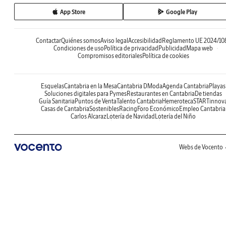
App Store
Google Play
Contactar
Quiénes somos
Aviso legal
Accesibilidad
Reglamento UE 2024/10
Condiciones de uso
Política de privacidad
Publicidad
Mapa web
Compromisos editoriales
Política de cookies
Esquelas
Cantabria en la Mesa
Cantabria DModa
Agenda Cantabria
Playas
Soluciones digitales para Pymes
Restaurantes en Cantabria
De tiendas
Guía Sanitaria
Puntos de Venta
Talento Cantabria
Hemeroteca
STARTinnov
Casas de Cantabria
Sostenibles
Racing
Foro Económico
Empleo Cantabria
Carlos Alcaraz
Lotería de Navidad
Lotería del Niño
Webs de Vocento