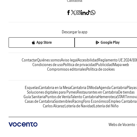
Cantabria
Descargar la app
App Store
Google Play
Contactar
Quiénes somos
Aviso legal
Accesibilidad
Reglamento UE 2024/10
Condiciones de uso
Política de privacidad
Publicidad
Mapa web
Compromisos editoriales
Política de cookies
Esquelas
Cantabria en la Mesa
Cantabria DModa
Agenda Cantabria
Playas
Soluciones digitales para Pymes
Restaurantes en Cantabria
De tiendas
Guía Sanitaria
Puntos de Venta
Talento Cantabria
Hemeroteca
STARTinnov
Casas de Cantabria
Sostenibles
Racing
Foro Económico
Empleo Cantabria
Carlos Alcaraz
Lotería de Navidad
Lotería del Niño
Webs de Vocento