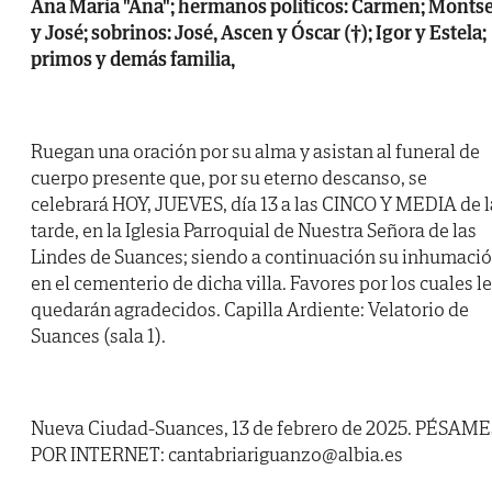
Ana María "Ana"; hermanos políticos: Carmen; Monts
y José; sobrinos: José, Ascen y Óscar (†); Igor y Estela;
primos y demás familia,
Ruegan una oración por su alma y asistan al funeral de
cuerpo presente que, por su eterno descanso, se
celebrará HOY, JUEVES, día 13 a las CINCO Y MEDIA de l
tarde, en la Iglesia Parroquial de Nuestra Señora de las
Lindes de Suances; siendo a continuación su inhumaci
en el cementerio de dicha villa. Favores por los cuales l
quedarán agradecidos. Capilla Ardiente: Velatorio de
Suances (sala 1).
Nueva Ciudad-Suances, 13 de febrero de 2025. PÉSAME
POR INTERNET: cantabriariguanzo@albia.es