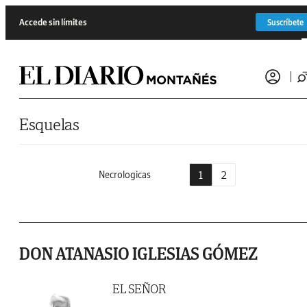
Saltar al contenido
Accede sin límites
Suscríbete
Esquelas
1
2
Necrologicas
DON ATANASIO IGLESIAS GÓMEZ
EL SEÑOR