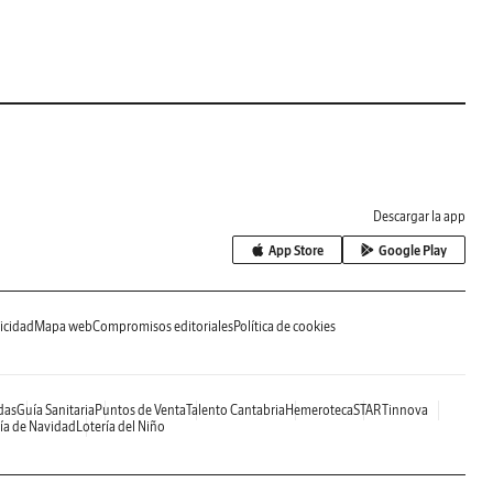
Descargar la app
App Store
Google Play
icidad
Mapa web
Compromisos editoriales
Política de cookies
das
Guía Sanitaria
Puntos de Venta
Talento Cantabria
Hemeroteca
STARTinnova
ía de Navidad
Lotería del Niño