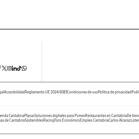
gal
Accesibilidad
Reglamento UE 2024/1083
Condiciones de uso
Política de privacidad
Publ
enda Cantabria
Playas
Soluciones digitales para Pymes
Restaurantes en Cantabria
De tien
as de Cantabria
Sostenibles
Racing
Foro Económico
Empleo Cantabria
Carlos Alcaraz
Loter