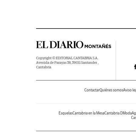
Copyright © EDITORIAL CANTABRIA S.A.
Avenida de Parayas 38, 39011 Santander ,
Cantabria
Contactar
Quiénes somos
Aviso le
Esquelas
Cantabria en la Mesa
Cantabria DModa
Ag
Cas