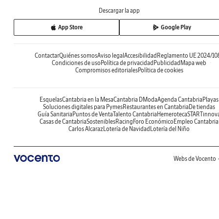
Descargar la app
App Store
Google Play
Contactar
Quiénes somos
Aviso legal
Accesibilidad
Reglamento UE 2024/10
Condiciones de uso
Política de privacidad
Publicidad
Mapa web
Compromisos editoriales
Política de cookies
Esquelas
Cantabria en la Mesa
Cantabria DModa
Agenda Cantabria
Playas
Soluciones digitales para Pymes
Restaurantes en Cantabria
De tiendas
Guía Sanitaria
Puntos de Venta
Talento Cantabria
Hemeroteca
STARTinnov
Casas de Cantabria
Sostenibles
Racing
Foro Económico
Empleo Cantabria
Carlos Alcaraz
Lotería de Navidad
Lotería del Niño
Webs de Vocento