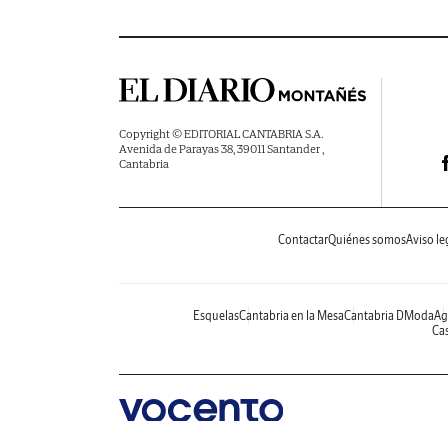
Copyright © EDITORIAL CANTABRIA S.A.
Avenida de Parayas 38, 39011 Santander ,
Cantabria
Contactar
Quiénes somos
Aviso le
Esquelas
Cantabria en la Mesa
Cantabria DModa
Ag
Cas