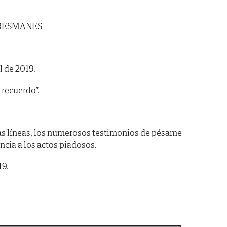
PRESMANES
l de 2019.
 recuerdo”.
as líneas, los numerosos testimonios de pésame
encia a los actos piadosos.
19.