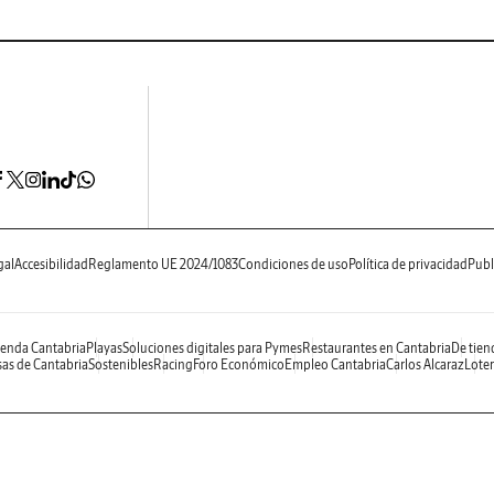
gal
Accesibilidad
Reglamento UE 2024/1083
Condiciones de uso
Política de privacidad
Publ
enda Cantabria
Playas
Soluciones digitales para Pymes
Restaurantes en Cantabria
De tien
as de Cantabria
Sostenibles
Racing
Foro Económico
Empleo Cantabria
Carlos Alcaraz
Loter