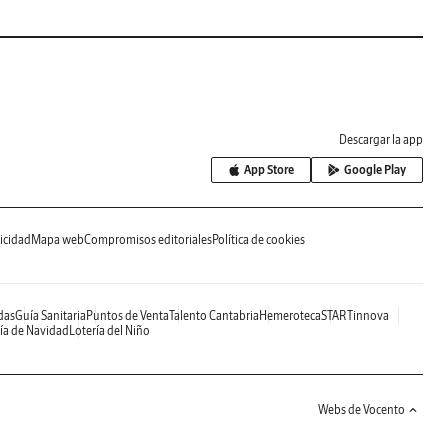
Descargar la app
App Store
Google Play
icidad
Mapa web
Compromisos editoriales
Política de cookies
das
Guía Sanitaria
Puntos de Venta
Talento Cantabria
Hemeroteca
STARTinnova
ía de Navidad
Lotería del Niño
Webs de Vocento