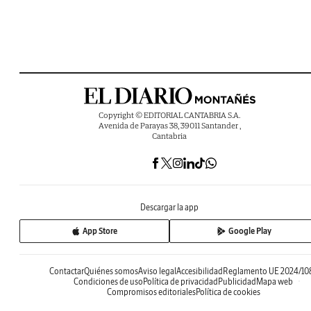
Copyright © EDITORIAL CANTABRIA S.A.
Avenida de Parayas 38, 39011 Santander ,
Cantabria
Descargar la app
App Store
Google Play
Contactar
Quiénes somos
Aviso legal
Accesibilidad
Reglamento UE 2024/10
Condiciones de uso
Política de privacidad
Publicidad
Mapa web
Compromisos editoriales
Política de cookies