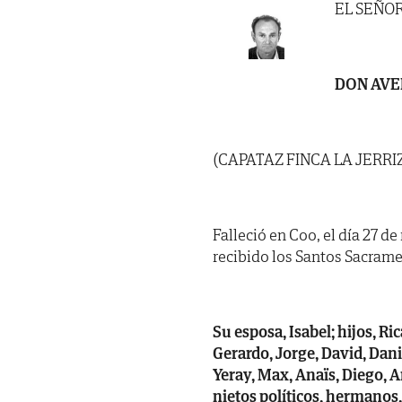
EL SEÑO
DON AVE
(CAPATAZ FINCA LA JERRI
Falleció en Coo, el día 27 d
recibido los Santos Sacramen
Su esposa, Isabel; hijos, Ri
Gerardo, Jorge, David, Danie
Yeray, Max, Anaïs, Diego, A
nietos políticos, hermanos