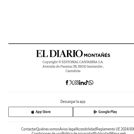
Copyright © EDITORIAL CANTABRIA S.A.
Avenida de Parayas 38, 39011 Santander ,
Cantabria
Descargar la app
App Store
Google Play
Contactar
Quiénes somos
Aviso legal
Accesibilidad
Reglamento UE 2024/10
Condiciones de uso
Política de privacidad
Publicidad
Mapa web