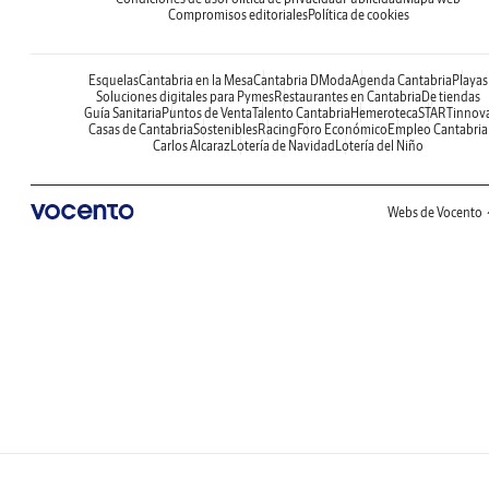
Compromisos editoriales
Política de cookies
Esquelas
Cantabria en la Mesa
Cantabria DModa
Agenda Cantabria
Playas
Soluciones digitales para Pymes
Restaurantes en Cantabria
De tiendas
Guía Sanitaria
Puntos de Venta
Talento Cantabria
Hemeroteca
STARTinnov
Casas de Cantabria
Sostenibles
Racing
Foro Económico
Empleo Cantabria
Carlos Alcaraz
Lotería de Navidad
Lotería del Niño
Webs de Vocento