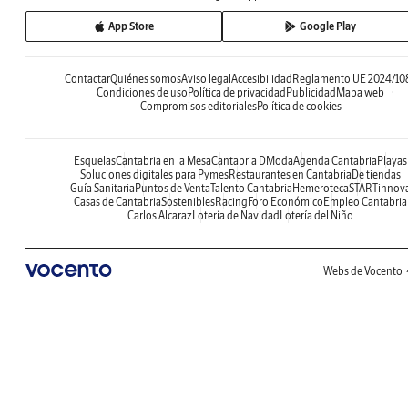
App Store
Google Play
Contactar
Quiénes somos
Aviso legal
Accesibilidad
Reglamento UE 2024/10
Condiciones de uso
Política de privacidad
Publicidad
Mapa web
Compromisos editoriales
Política de cookies
Esquelas
Cantabria en la Mesa
Cantabria DModa
Agenda Cantabria
Playas
Soluciones digitales para Pymes
Restaurantes en Cantabria
De tiendas
Guía Sanitaria
Puntos de Venta
Talento Cantabria
Hemeroteca
STARTinnov
Casas de Cantabria
Sostenibles
Racing
Foro Económico
Empleo Cantabria
Carlos Alcaraz
Lotería de Navidad
Lotería del Niño
Webs de Vocento