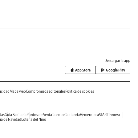
Descargar la app
App Store
Google Play
icidad
Mapa web
Compromisos editoriales
Política de cookies
das
Guía Sanitaria
Puntos de Venta
Talento Cantabria
Hemeroteca
STARTinnova
ía de Navidad
Lotería del Niño