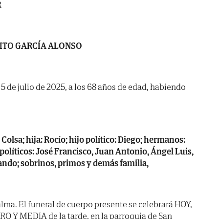
R
ITO GARCÍA ALONSO
a 5 de julio de 2025, a los 68 años de edad, habiendo
olsa; hija: Rocío; hijo político: Diego; hermanos:
olíticos: José Francisco, Juan Antonio, Ángel Luis,
ando; sobrinos, primos y demás familia,
lma. El funeral de cuerpo presente se celebrará HOY,
RO Y MEDIA de la tarde, en la parroquia de San