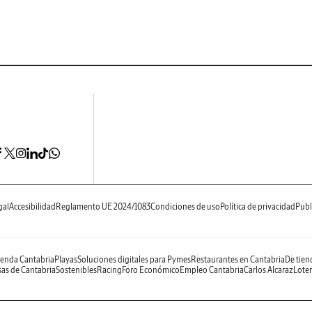
gal
Accesibilidad
Reglamento UE 2024/1083
Condiciones de uso
Política de privacidad
Publ
enda Cantabria
Playas
Soluciones digitales para Pymes
Restaurantes en Cantabria
De tien
as de Cantabria
Sostenibles
Racing
Foro Económico
Empleo Cantabria
Carlos Alcaraz
Loter