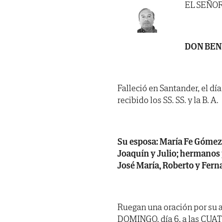
EL SEÑO
DON BEN
Falleció en Santander, el dí
recibido los SS. SS. y la B. A.
Su esposa: María Fe Gómez C
Joaquín y Julio; hermanos p
José María, Roberto y Fern
Ruegan una oración por su a
DOMINGO, día 6, a las CUAT