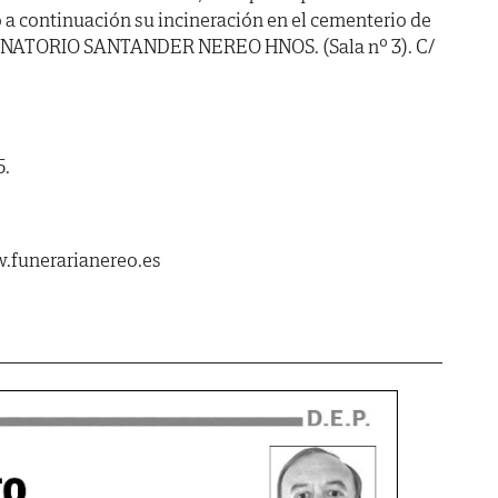
o a continuación su incineración en el cementerio de
: TANATORIO SANTANDER NEREO HNOS. (Sala nº 3). C/
5.
.funerarianereo.es