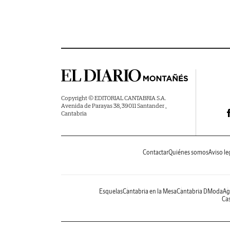
Copyright © EDITORIAL CANTABRIA S.A.
Avenida de Parayas 38, 39011 Santander ,
Cantabria
Contactar
Quiénes somos
Aviso le
Esquelas
Cantabria en la Mesa
Cantabria DModa
Ag
Cas