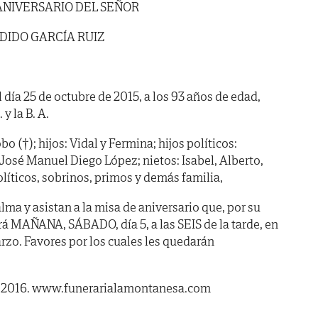
ANIVERSARIO DEL SEÑOR
DIDO GARCÍA RUIZ
l día 25 de octubre de 2015, a los 93 años de edad,
y la B. A.
 (†); hijos: Vidal y Fermina; hijos políticos:
José Manuel Diego López; nietos: Isabel, Alberto,
líticos, sobrinos, primos y demás familia,
ma y asistan a la misa de aniversario que, por su
rá MAÑANA, SÁBADO, día 5, a las SEIS de la tarde, en
arzo. Favores por los cuales les quedarán
e 2016. www.funerarialamontanesa.com