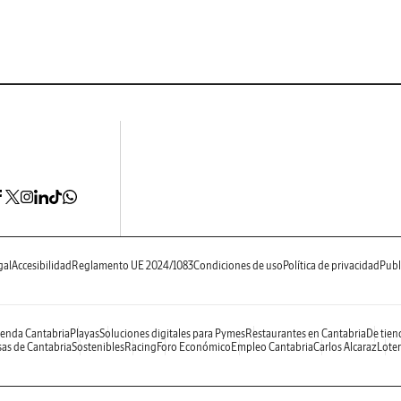
gal
Accesibilidad
Reglamento UE 2024/1083
Condiciones de uso
Política de privacidad
Publ
enda Cantabria
Playas
Soluciones digitales para Pymes
Restaurantes en Cantabria
De tien
as de Cantabria
Sostenibles
Racing
Foro Económico
Empleo Cantabria
Carlos Alcaraz
Loter