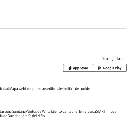
Descargar la app
App Store
Google Play
icidad
Mapa web
Compromisos editoriales
Política de cookies
das
Guía Sanitaria
Puntos de Venta
Talento Cantabria
Hemeroteca
STARTinnova
ía de Navidad
Lotería del Niño