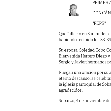
PRIMER 
DON CÁN
"PEPE"
Que falleció en Santander, e
habiendo recibido los SS. SS. 
Su esposa: Soledad Cobo Cobo
Bienvenida Herrero Diego y 
Sergio y Javier; hermanos po
Ruegan una oración por su al
eterno descanso, se celebra
la iglesia parroquial de Sob
agradecidos.
Sobarzo, 4 de noviembre d