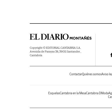
Copyright © EDITORIAL CANTABRIA S.A.
Avenida de Parayas 38, 39011 Santander ,
Cantabria
Contactar
Quiénes somos
Aviso le
Esquelas
Cantabria en la Mesa
Cantabria DModa
Ag
Cas