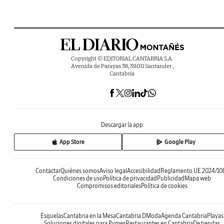
Copyright © EDITORIAL CANTABRIA S.A.
Avenida de Parayas 38, 39011 Santander ,
Cantabria
Descargar la app
App Store
Google Play
Contactar
Quiénes somos
Aviso legal
Accesibilidad
Reglamento UE 2024/10
Condiciones de uso
Política de privacidad
Publicidad
Mapa web
Compromisos editoriales
Política de cookies
Esquelas
Cantabria en la Mesa
Cantabria DModa
Agenda Cantabria
Playas
Soluciones digitales para Pymes
Restaurantes en Cantabria
De tiendas