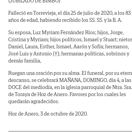
(JUBILADO DE BIMBO)
Falleció en Torrevieja, el día 25 de julio de 2020, a los 83
años de edad, habiendo recibido los SS. SS. y la B. A.
Su esposa, Luz Myriam Fernández Ríos; hijos, Jorge,
Cristina y Myriam; hijos políticos, Ismael y Stuart; nietos
Daniel, Laura, Esther, Ismael, Aarón y Sofía; hermanos,
José Luis y Antonio (†); hermanas políticas, sobrinos y
demás familia,
Ruegan una oración por su alma. El funeral, por su eter
descanso, se celebrará MAÑANA, DOMINGO, día 4, a las
DOCE del mediodía, en la iglesia parroquial de Ntra. Sra
de Toraya de Hoz de Anero. Favores por los cuales les
quedarán agradecidos.
Hoz de Anero, 3 de octubre de 2020.