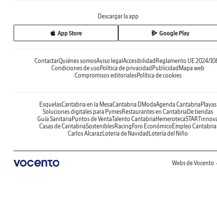
Descargar la app
App Store
Google Play
Contactar
Quiénes somos
Aviso legal
Accesibilidad
Reglamento UE 2024/10
Condiciones de uso
Política de privacidad
Publicidad
Mapa web
Compromisos editoriales
Política de cookies
Esquelas
Cantabria en la Mesa
Cantabria DModa
Agenda Cantabria
Playas
Soluciones digitales para Pymes
Restaurantes en Cantabria
De tiendas
Guía Sanitaria
Puntos de Venta
Talento Cantabria
Hemeroteca
STARTinnov
Casas de Cantabria
Sostenibles
Racing
Foro Económico
Empleo Cantabria
Carlos Alcaraz
Lotería de Navidad
Lotería del Niño
Webs de Vocento