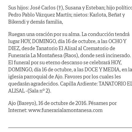
Sus hijos: José Carlos (†), Susana y Esteban; hijo polític
Pedro Pablo Vázquez Martín; nietos: Karlota, Beñat y
Bikendi y demás familia,
Ruegan una oración por su alma. La conducción tendrá
lugar HOY, DOMINGO, día 16 de octubre, a las OCHO Y
DIEZ, desde Tanatorio El Alisal al Crematorio de
Funeraria La Montañesa (Raos), donde será incinerado.
El funeral por su eterno descanso se celebrará HOY,
DOMINGO, día 16 de octubre, a las DOCE Y MEDIA, en l
iglesia parroquial de Ajo. Favores por los cuales les
quedarán agradecidos. Capilla Ardiente: TANATORIO E
ALISAL -(Sala nº 2).
Ajo (Bareyo), 16 de octubre de 2016. Pésames por
Internet: www.funerarialamontanesa.com