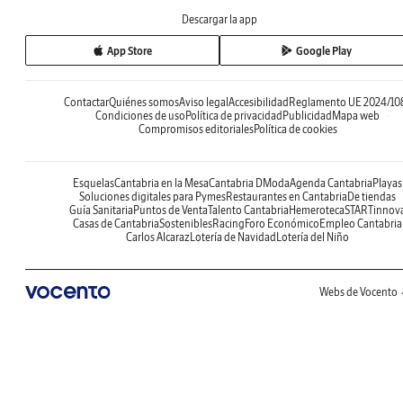
Descargar la app
App Store
Google Play
Contactar
Quiénes somos
Aviso legal
Accesibilidad
Reglamento UE 2024/10
Condiciones de uso
Política de privacidad
Publicidad
Mapa web
Compromisos editoriales
Política de cookies
Esquelas
Cantabria en la Mesa
Cantabria DModa
Agenda Cantabria
Playas
Soluciones digitales para Pymes
Restaurantes en Cantabria
De tiendas
Guía Sanitaria
Puntos de Venta
Talento Cantabria
Hemeroteca
STARTinnov
Casas de Cantabria
Sostenibles
Racing
Foro Económico
Empleo Cantabria
Carlos Alcaraz
Lotería de Navidad
Lotería del Niño
Webs de Vocento