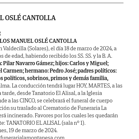
L OSLÉ CANTOLLA
R
LOS MANUEL OSLÉ CANTOLLA
n Valdecilla (Solares), el día 18 de marzo de 2024, a
s de edad, habiendo recibido los SS. SS. y la B. A.
: Pilar Navarro Gámez; hijos: Carlos y Miguel;
el Carmen; hermano: Pedro José; padres políticos:
 políticos, sobrinos, primos y demás familia,
alma. La conducción tendrá lugar HOY, MARTES, a las
rde, desde Tanatorio El Alisal, a la Iglesia
de a las CINCO, se celebrará el funeral de cuerpo
ción su traslado al Crematorio de Funeraria La
á incinerado. Favores por los cuales les quedarán
te: TANATORIO EL ALISAL (sala nº 1).
anes, 19 de marzo de 2024.
.funerarialamontanesa.com