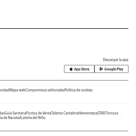
Descargar la app
App Store
Google Play
icidad
Mapa web
Compromisos editoriales
Política de cookies
das
Guía Sanitaria
Puntos de Venta
Talento Cantabria
Hemeroteca
STARTinnova
ía de Navidad
Lotería del Niño