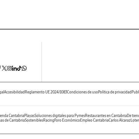
gal
Accesibilidad
Reglamento UE 2024/1083
Condiciones de uso
Política de privacidad
Publ
enda Cantabria
Playas
Soluciones digitales para Pymes
Restaurantes en Cantabria
De tien
as de Cantabria
Sostenibles
Racing
Foro Económico
Empleo Cantabria
Carlos Alcaraz
Loter