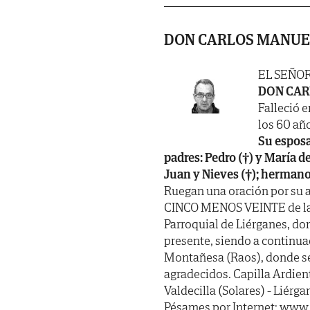
DON CARLOS MANUE
EL SEÑO
DON CAR
Falleció e
los 60 año
Su esposa
padres: Pedro (†) y María d
Juan y Nieves (†); hermanos
Ruegan una oración por su 
CINCO MENOS VEINTE de la ta
Parroquial de Liérganes, don
presente, siendo a continua
Montañesa (Raos), donde ser
agradecidos. Capilla Ardien
Valdecilla (Solares) - Liérg
Pésames por Internet: www