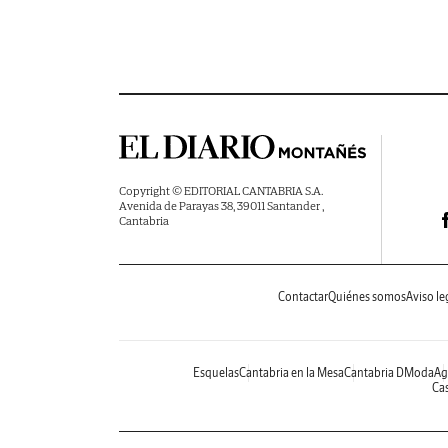
Copyright © EDITORIAL CANTABRIA S.A.
Avenida de Parayas 38, 39011 Santander ,
Cantabria
Contactar
Quiénes somos
Aviso le
Esquelas
Cantabria en la Mesa
Cantabria DModa
Ag
Cas